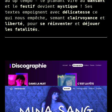
au
up tempo
- le planant vire au
dansant
et le
festif
devient
mystique
!
Ses
textes empoignent avec
délicatesse
ce
qui nous empêche, semant
clairvoyance
et
liberté
, pour
se réinventer
et
déjouer
les fatalités
.